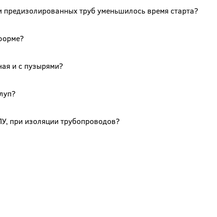
и предизолированных труб уменьшилось время старта?
-форме?
ная и с пузырями?
луп?
У, при изоляции трубопроводов?