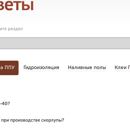
веты
ите раздел
ка ППУ
Гидроизоляция
Наливные полы
Клеи 
П-40?
 при производстве скорлупы?