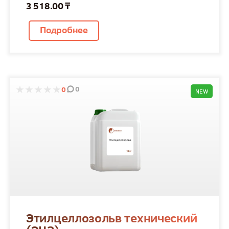
3 518.00 ₸
Подробнее
0
0
NEW
Этилцеллозольв технический