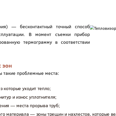
афия) — бесконтактный точный способ
ксплуатации. В момент съемки прибор
рованную термограмму в соответствии
 зон
ы такие проблемные места:
з которые уходит тепло;
тур и износ уплотнителя;
ения — места прорыва труб;
го материала — зоны трещин и нахлестов, которые ве