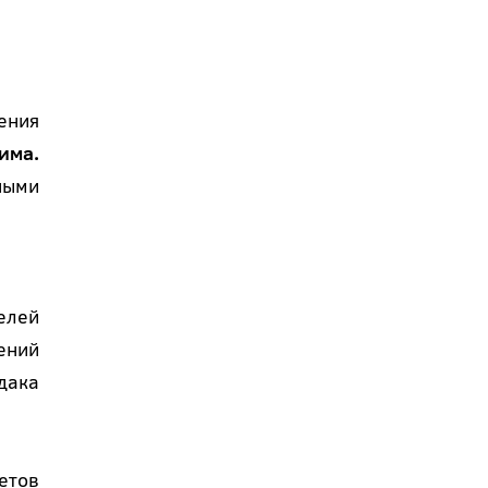
ения
има.
ными
елей
ений
дака
етов