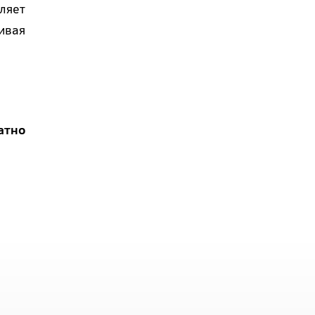
ляет
ивая
атно