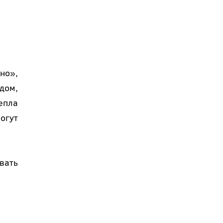
но»,
дом,
епла
огут
вать